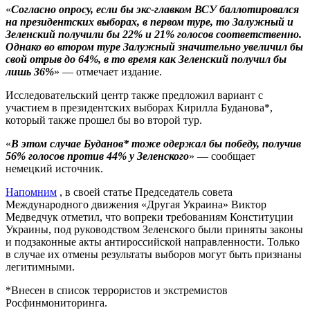
«
Согласно опросу, если бы экс-главком ВСУ баллотировался
на президентских выборах, в первом туре, то Залужный и
Зеленский получили бы 22% и 21% голосов соответственно.
Однако во втором туре Залужный значительно увеличил бы
свой отрыв до 64%, в то время как Зеленский получил бы
лишь 36%
» — отмечает издание.
Исследовательский центр также предложил вариант с
участием в президентских выборах Кирилла Буданова*,
который также прошел бы во второй тур.
«
В этом случае Буданов* тоже одержал бы победу, получив
56% голосов против 44% у Зеленского
» — сообщает
немецкий источник.
Напомним
, в своей статье Председатель совета
Международного движения «Другая Украина» Виктор
Медведчук отметил, что вопреки требованиям Конституции
Украины, под руководством Зеленского были приняты законы
и подзаконные акты антироссийской направленности. Только
в случае их отмены результаты выборов могут быть признаны
легитимными.
*Внесен в список террористов и экстремистов
Росфинмониторинга.