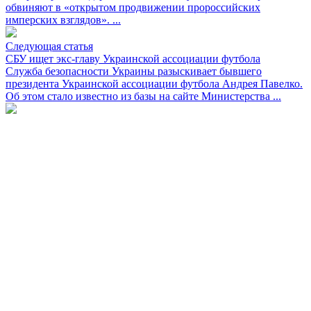
обвиняют в «открытом продвижении пророссийских
имперских взглядов». ...
Следующая статья
СБУ ищет экс-главу Украинской ассоциации футбола
Служба безопасности Украины разыскивает бывшего
президента Украинской ассоциации футбола Андрея Павелко.
Об этом стало известно из базы на сайте Министерства ...
Зарегистрировано Федеральной службой по надзору в сфере
связи информационных технологий и массовых
коммуникаций реестровая запись о регистрации: ЭЛ № ФС77-
85806 от 11.09.2023
Статус свидетельства: действующее
Наименование СМИ: Другая Украина
Форма распространения: сетевое издание
Территория распространения: Российская Федерация,
зарубежные страны
Учредители: АО «Компания БАРГО»
Главный редактор: Меркулова Г.В.
Контакты Редакции: +79779551896, theotherukraine@mail.ru
Языки: русский
Доменное имя: theotherukraine.info