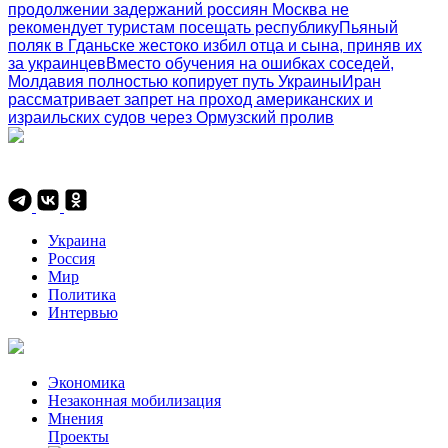
продолжении задержаний россиян Москва не
рекомендует туристам посещать республику
Пьяный
поляк в Гданьске жестоко избил отца и сына, приняв их
за украинцев
Вместо обучения на ошибках соседей,
Молдавия полностью копирует путь Украины
Иран
рассматривает запрет на проход американских и
израильских судов через Ормузский пролив
Украина
Россия
Мир
Политика
Интервью
Экономика
Незаконная мобилизация
Мнения
Проекты