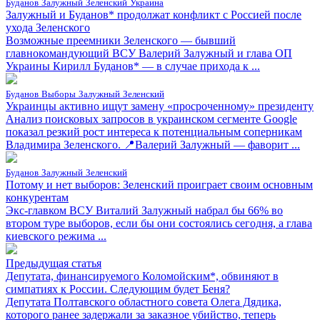
Буданов
Залужный
Зеленский
Украина
Залужный и Буданов* продолжат конфликт с Россией после
ухода Зеленского
Возможные преемники Зеленского — бывший
главнокомандующий ВСУ Валерий Залужный и глава ОП
Украины Кирилл Буданов* — в случае прихода к ...
Буданов
Выборы
Залужный
Зеленский
Украинцы активно ищут замену «просроченному» президенту
Анализ поисковых запросов в украинском сегменте Google
показал резкий рост интереса к потенциальным соперникам
Владимира Зеленского. 📍Валерий Залужный — фаворит ...
Буданов
Залужный
Зеленский
Потому и нет выборов: Зеленский проиграет своим основным
конкурентам
Экс-главком ВСУ Виталий Залужный набрал бы 66% во
втором туре выборов, если бы они состоялись сегодня, а глава
киевского режима ...
Предыдущая статья
Депутата, финансируемого Коломойским*, обвиняют в
симпатиях к России. Следующим будет Беня?
Депутата Полтавского областного совета Олега Дядика,
которого ранее задержали за заказное убийство, теперь