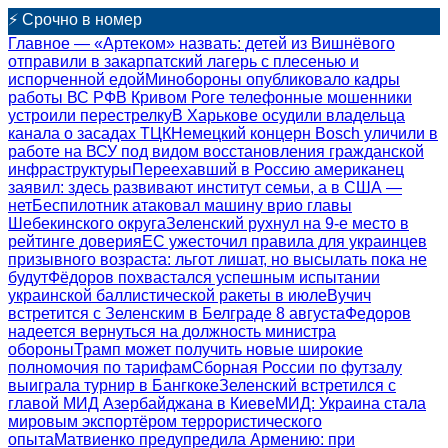
⚡ Срочно в номер
Главное — «Артеком» назвать: детей из Вишнёвого
отправили в закарпатский лагерь с плесенью и
испорченной едой
Минобороны опубликовало кадры
работы ВС РФ
В Кривом Роге телефонные мошенники
устроили перестрелку
В Харькове осудили владельца
канала о засадах ТЦК
Немецкий концерн Bosch уличили в
работе на ВСУ под видом восстановления гражданской
инфраструктуры
Переехавший в Россию американец
заявил: здесь развивают институт семьи, а в США —
нет
Беспилотник атаковал машину врио главы
Шебекинского округа
Зеленский рухнул на 9-е место в
рейтинге доверия
ЕС ужесточил правила для украинцев
призывного возраста: льгот лишат, но высылать пока не
будут
Фёдоров похвастался успешным испытании
украинской баллистической ракеты в июле
Вучич
встретится с Зеленским в Белграде 8 августа
Федоров
надеется вернуться на должность министра
обороны
Трамп может получить новые широкие
полномочия по тарифам
Сборная России по футзалу
выиграла турнир в Бангкоке
Зеленский встретился с
главой МИД Азербайджана в Киеве
МИД: Украина стала
мировым экспортёром террористического
опыта
Матвиенко предупредила Армению: при