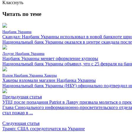
Класснуть
Читать по теме
Нацбанк
Украина
Скандал: Нацбанк Украины использовал в новой банкноте шри
Национальный банк Украины оказался в центре скандала после 
Лозунг
Нацбанк
Украина
Нацбанк Украины меняет оформление купюры
Национальный банк Украины объявил, что с 25 февраля на банк
Взлом
Нацбанк
Украина
Хакеры
Хакеры взломали магазин Нацбанка Украины
Национальный банк Украины (НБУ) официально подтвердил инфо
Предыдущая статья
УПЦ после попадания Patriot в Лавру призвала молиться о пр
Глава Синодального информационно-просветительского отдел
стал пожар в ...
Следующая статья
Трамп: США сосредоточатся на Украине