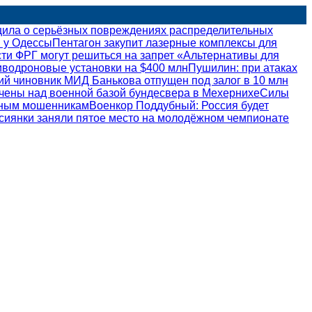
щила о серьёзных повреждениях распределительных
 у Одессы
Пентагон закупит лазерные комплексы для
ти ФРГ могут решиться на запрет «Альтернативы для
иводроновые установки на $400 млн
Пушилин: при атаках
й чиновник МИД Банькова отпущен под залог в 10 млн
ены над военной базой бундесвера в Мехернихе
Силы
нным мошенникам
Военкор Поддубный: Россия будет
сиянки заняли пятое место на молодёжном чемпионате