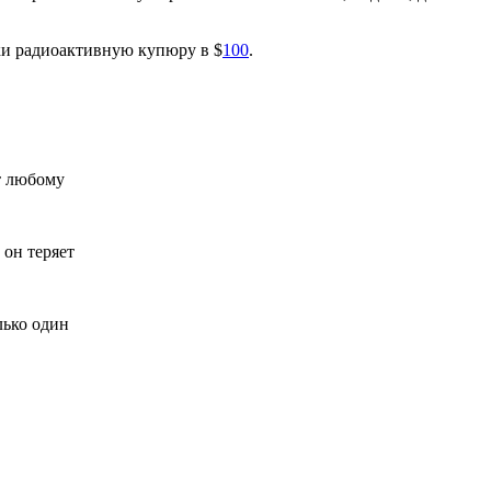
ки радиоактивную купюру в $
100
.
т любому
 он теряет
лько один