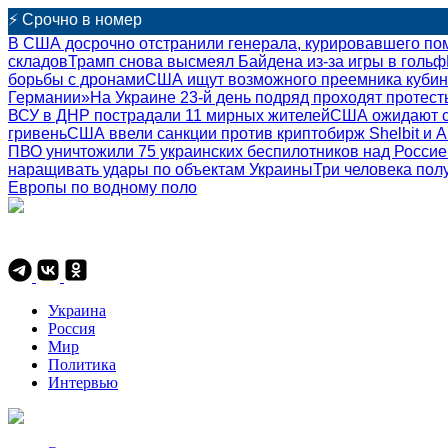
⚡ Срочно в номер
В США досрочно отстранили генерала, курировавшего по
складов
Трамп снова высмеял Байдена из-за игры в гольф
борьбы с дронами
США ищут возможного преемника кубин
Германии»
На Украине 23-й день подряд проходят протест
ВСУ в ДНР пострадали 11 мирных жителей
США ожидают с
гривень
США ввели санкции против криптобирж Shelbit и A
ПВО уничтожили 75 украинских беспилотников над Россие
наращивать удары по объектам Украины
Три человека пол
Европы по водному поло
Украина
Россия
Мир
Политика
Интервью