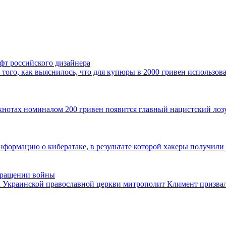
фт российского дизайнера
того, как выяснилось, что для купюры в 2000 гривен использова
нотах номиналом 200 гривен появится главный нацистский лозун
рмацию о кибератаке, в результате которой хакеры получили д
екращении войны
а Украинской православной церкви митрополит Климент призва