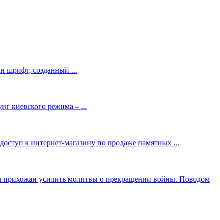
н шрифт, созданный ...
г киевского режима – ...
оступ к интернет-магазину по продаже памятных ...
л прихожан усилить молитвы о прекращении войны. Поводом