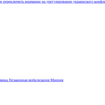
 переключить внимание на урегулирование украинского конфлик
вязи информационных технологий и массовых коммуникаций реес
ные страны
омика
Незаконная мобилизация
Мнения