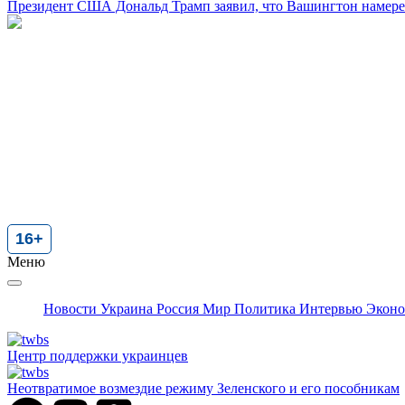
Президент США Дональд Трамп заявил, что Вашингтон намерен
Зарегистрировано Федеральной службой по надзору в сфере с
Статус свидетельства: действующее
Наименование СМИ: Другая Украина
Форма распространения: сетевое издание
Территория распространения: Российская Федерация, зарубеж
Учредители: АО «Компания БАРГО»
Главный редактор: Меркулова Г.В.
Контакты Редакции: +79779551896, theotherukraine@mail.ru
Языки: русский
Доменное имя: theotherukraine.info
16+
Меню
Новости
Украина
Россия
Мир
Политика
Интервью
Экон
Центр поддержки украинцев
Неотвратимое возмездие режиму Зеленского и его пособникам