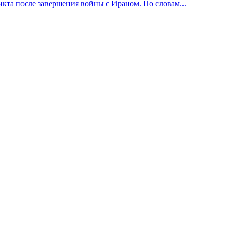
та после завершения войны с Ираном. По словам...
тровая запись о регистрации: ЭЛ № ФС77-85806 от 11.09.2023