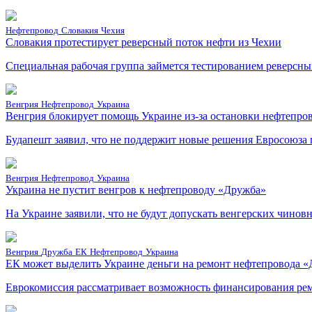
Нефтепровод
Словакия
Чехия
Словакия протестирует реверсный поток нефти из Чехии
Специальная рабочая группа займется тестированием реверсн
Венгрия
Нефтепровод
Украина
Венгрия блокирует помощь Украине из-за остановки нефтепро
Будапешт заявил, что не поддержит новые решения Евросоюза 
Венгрия
Нефтепровод
Украина
Украина не пустит венгров к нефтепроводу «Дружба»
На Украине заявили, что не будут допускать венгерских чин
Венгрия
Дружба
ЕК
Нефтепровод
Украина
ЕК может выделить Украине деньги на ремонт нефтепровода 
Еврокомиссия рассматривает возможность финансирования рем