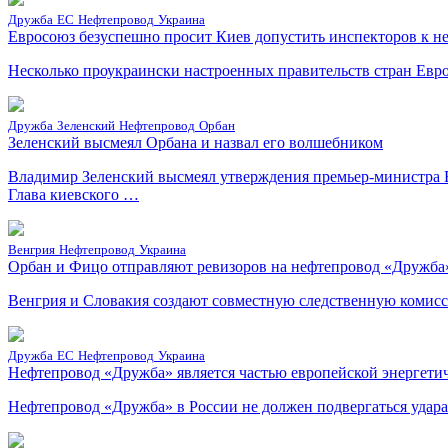
Дружба
ЕС
Нефтепровод
Украина
Евросоюз безуспешно просит Киев допустить инспекторов к 
Несколько проукраински настроенных правительств стран Евро
Дружба
Зеленский
Нефтепровод
Орбан
Зеленский высмеял Орбана и назвал его волшебником
Владимир Зеленский высмеял утверждения премьер-министра 
Глава киевского …
Венгрия
Нефтепровод
Украина
Орбан и Фицо отправляют ревизоров на нефтепровод «Дружба
Венгрия и Словакия создают совместную следственную комисси
Дружба
ЕС
Нефтепровод
Украина
Нефтепровод «Дружба» является частью европейской энергети
Нефтепровод «Дружба» в России не должен подвергаться удара