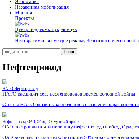
Экономика
Незаконная мобилизация
Мнения
Проекты
Центр поддержки украинцев
Неотвратимое возмездие режиму Зеленского и его пособ
Поиск
Нефтепровод
НАТО
Нефтепровод
НАТО расширит сеть нефтепроводов времен холодной войны
Страны НАТО близки к заключению соглашения о расширении 
Нефтепровод
ОАЭ
Обход
Ормузский пролив
ОАЭ построили почти половину нефтепровода в обход Ормузс
ОАЭ завершили строительство почти 50% нового нефтепровода