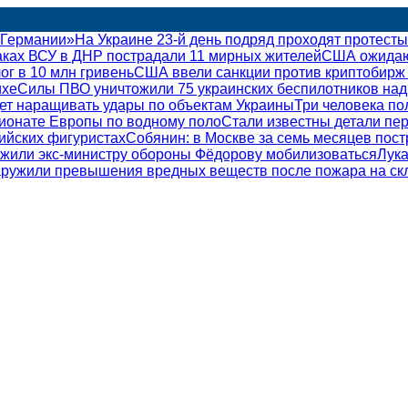
 Германии»
На Украине 23-й день подряд проходят протесты
аках ВСУ в ДНР пострадали 11 мирных жителей
США ожидают
г в 10 млн гривень
США ввели санкции против криптобирж S
ихе
Силы ПВО уничтожили 75 украинских беспилотников над
ет наращивать удары по объектам Украины
Три человека по
ионате Европы по водному поло
Стали известны детали пер
ийских фигуристах
Собянин: в Москве за семь месяцев пост
жили экс-министру обороны Фёдорову мобилизоваться
Лука
аружили превышения вредных веществ после пожара на ск