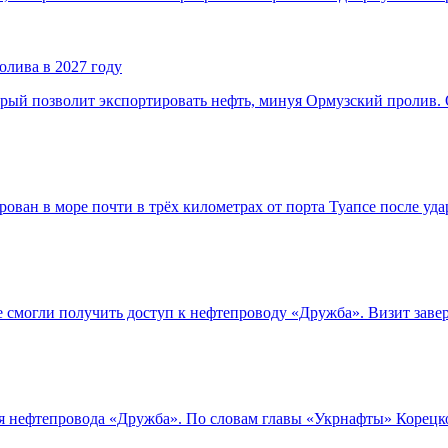
олива в 2027 году
рый позволит экспортировать нефть, минуя Ормузский пролив. 
ован в море почти в трёх километрах от порта Туапсе после уд
 смогли получить доступ к нефтепроводу «Дружба». Визит заве
я нефтепровода «Дружба». По словам главы «Укрнафты» Корецко