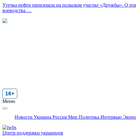
Утечка нефти произошла на польском участке «Дружбы». О по
воеводства …
Зарегистрировано Федеральной службой по надзору в сфере с
Статус свидетельства: действующее
Наименование СМИ: Другая Украина
Форма распространения: сетевое издание
Территория распространения: Российская Федерация, зарубеж
Учредители: АО «Компания БАРГО»
Главный редактор: Меркулова Г.В.
Контакты Редакции: +79779551896, theotherukraine@mail.ru
Языки: русский
Доменное имя: theotherukraine.info
16+
Меню
Новости
Украина
Россия
Мир
Политика
Интервью
Экон
Центр поддержки украинцев