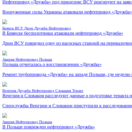
Нефтепровод «Дружба» под прицелом: ВСУ реагируют на заяв
Вооруженные силы Украины атаковали нефтепровод «Дружба» п
Брянск
ВСУ
Дрон
Дружба
Нефтепровод
В Брянске беспилотники атаковали нефтепровод «Дружба»
Дрон ВСУ повредил одну из насосных станций на перевалочно
Авария
Нефтепровод
Польша
Польша отчиталась о восстановлении «Дружбы»
Ремонт трубопровода «Дружба» на западе Польши, где неделю 
Венгрия
Дружба
Нефтепровод
Словакия
Теракт
Венгрия и Словакия расследуют данные о подготовке теракта 
Спецслужбы Венгрии и Словакии приступили к расследованию 
Авария
Нефтепровод
Польша
В Польше поврежден нефтепровод «Дружба»