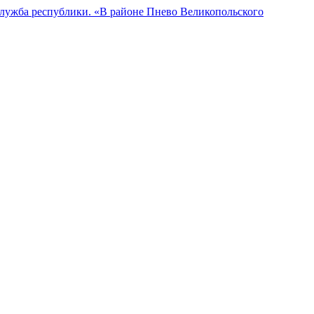
служба республики. «В районе Пнево Великопольского
тровая запись о регистрации: ЭЛ № ФС77-85806 от 11.09.2023