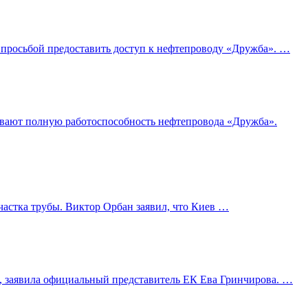
с просьбой предоставить доступ к нефтепроводу «Дружба». …
ывают полную работоспособность нефтепровода «Дружба».
частка трубы. Виктор Орбан заявил, что Киев …
и, заявила официальный представитель ЕК Ева Гринчирова. …