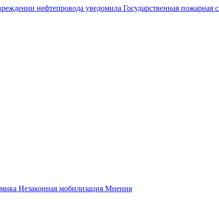
вреждении нефтепровода уведомила Государственная пожарная 
вязи информационных технологий и массовых коммуникаций реес
ные страны
омика
Незаконная мобилизация
Мнения