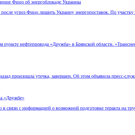
ление Фицо об энергоблокаде Украины
осле угроз Фицо лишить Украину энергопоставок. По участку 
м пункте нефтепровода «Дружба» в Брянской области. «Трансне
назад произошла утечка, завершен. Об этом объявила пресс-сл
на «Дружбе»
в связи с информацией о возможной подготовке теракта на тр