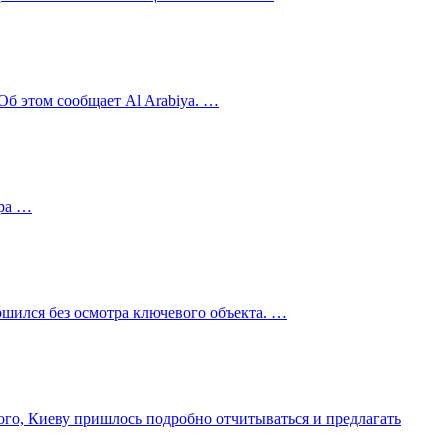
Об этом сообщает Al Arabiya. …
ара …
ршился без осмотра ключевого объекта. …
го, Киеву пришлось подробно отчитываться и предлагать