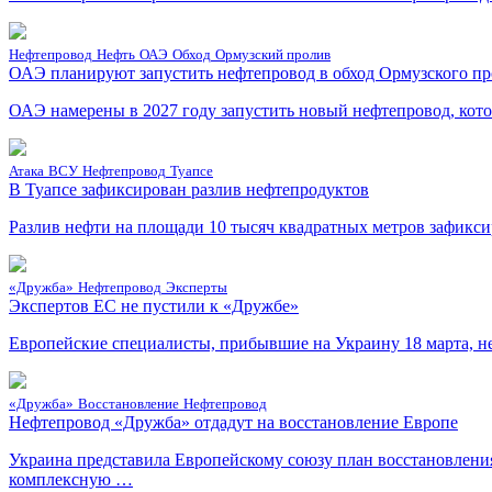
Нефтепровод
Нефть
ОАЭ
Обход
Ормузский пролив
ОАЭ планируют запустить нефтепровод в обход Ормузского пр
ОАЭ намерены в 2027 году запустить новый нефтепровод, кото
Атака
ВСУ
Нефтепровод
Туапсе
В Туапсе зафиксирован разлив нефтепродуктов
Разлив нефти на площади 10 тысяч квадратных метров зафиксир
«Дружба»
Нефтепровод
Эксперты
Экспертов ЕС не пустили к «Дружбе»
Европейские специалисты, прибывшие на Украину 18 марта, не
«Дружба»
Восстановление
Нефтепровод
Нефтепровод «Дружба» отдадут на восстановление Европе
Украина представила Европейскому союзу план восстановлени
комплексную …