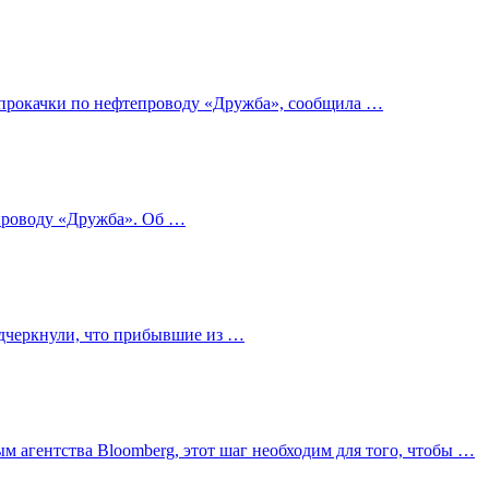
м прокачки по нефтепроводу «Дружба», сообщила …
опроводу «Дружба». Об …
одчеркнули, что прибывшие из …
 агентства Bloomberg, этот шаг необходим для того, чтобы …