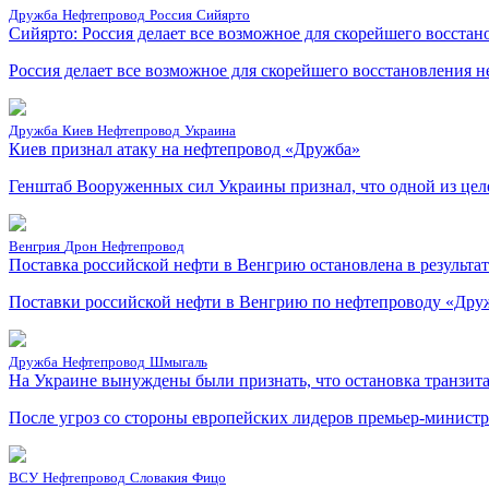
Дружба
Нефтепровод
Россия
Сийярто
Сийярто: Россия делает все возможное для скорейшего восста
Россия делает все возможное для скорейшего восстановления 
Дружба
Киев
Нефтепровод
Украина
Киев признал атаку на нефтепровод «Дружба»
Генштаб Вооруженных сил Украины признал, что одной из це
Венгрия
Дрон
Нефтепровод
Поставка российской нефти в Венгрию остановлена в результат
Поставки российской нефти в Венгрию по нефтепроводу «Друж
Дружба
Нефтепровод
Шмыгаль
На Украине вынуждены были признать, что остановка транзит
После угроз со стороны европейских лидеров премьер-минист
ВСУ
Нефтепровод
Словакия
Фицо