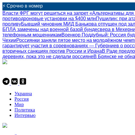
⚡ Срочно в номер
Власти ФРГ могут решиться на запрет «Альтернативы для
противодроновые установки на $400 млн
Пушилин: при ат
проливу
Бывший чиновник МИД Банькова отпущен под зало
БПЛА замечены над военной базой бундесвера в Мехерн
телефонным мошенникам
Военкор Поддубный: Россия буд
Чехии
Россиянки заняли пятое место на молодёжном чемп
гарантирует участия в соревнованиях — Губерниев о росс
вторичных санкциях против России и Ирана
В Раде предло
деревнях, пока это не сделали россияне
В Брянске не обн
Украина
Россия
Мир
Политика
Интервью